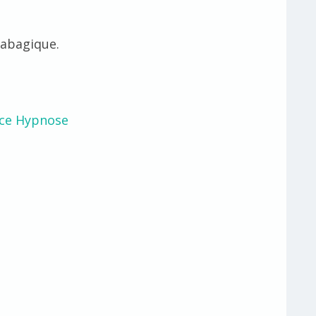
tabagique.
nce Hypnose