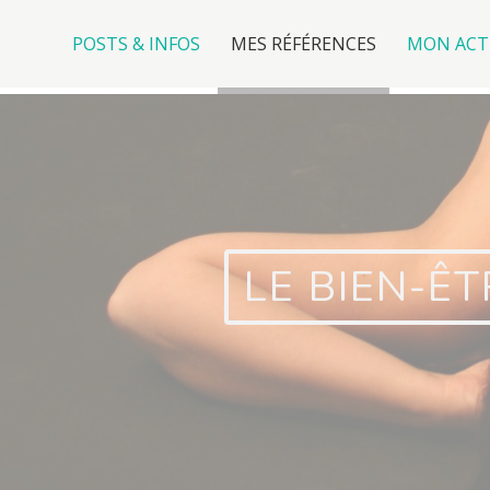
Menu
Aller
au
POSTS & INFOS
MES RÉFÉRENCES
MON ACT
haut
contenu
principal
LE BIEN-ÊT