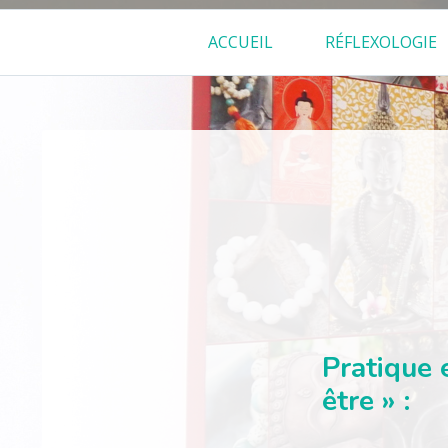
Menu
ACCUEIL
RÉFLEXOLOGIE
principal
FIL
D'ARIANE
Pratique 
être » :