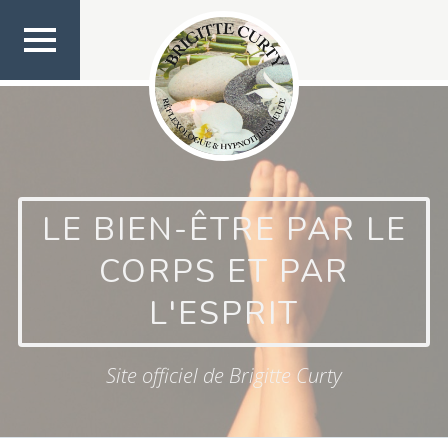
Aller
au
contenu
principal
MEN
U
HAUT
LE BIEN-ÊTRE PAR LE
CORPS ET PAR
L'ESPRIT
Site officiel de Brigitte Curty